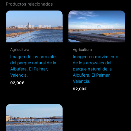
Productos relacionados
Agricultura
Agricultura
Imagen de los arrozales
Imagen en movimiento
del parque natural de la
de los arrozales del
Albufera. El Palmar,
parque natural de la
Valencia.
Albufera. El Palmar,
Valencia.
92,00
€
92,00
€