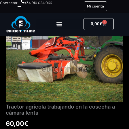
Ir
Contactar
+34 910 024 066
Mi cuenta
al
contenido
0
Carrito
0,00
€
Tractor
agrícola
trabajando
en
la
cosecha
a
cámara
lenta
cantidad
Tractor agrícola trabajando en la cosecha a
cámara lenta
60,00
€