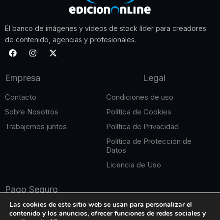
El banco de imágenes y vídeos de stock líder para creadores
de contenido, agencias y profesionales.
F
I
X
a
n
-
c
s
t
e
t
w
Empresa
Legal
b
a
i
o
g
t
o
r
t
Contacto
Condiciones de uso
k
a
e
m
r
Sobre Nosotros
Política de Cookies
Trabajemos juntos
Política de Privacidad
Política de Protección de
Datos
Licencia de Uso
Pago Seguro
Las cookies de este sitio web se usan para personalizar el
contenido y los anuncios, ofrecer funciones de redes sociales y