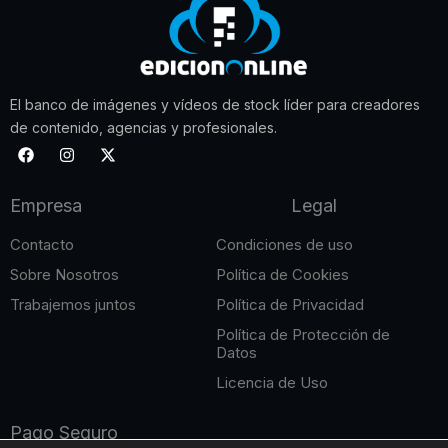
El banco de imágenes y vídeos de stock líder para creadores
de contenido, agencias y profesionales.
F
I
X
a
n
-
c
s
t
e
t
w
Empresa
Legal
b
a
i
o
g
t
o
r
t
Contacto
Condiciones de uso
k
a
e
m
r
Sobre Nosotros
Política de Cookies
Trabajemos juntos
Política de Privacidad
Política de Protección de
Datos
Licencia de Uso
Pago Seguro