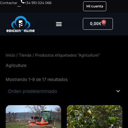
Ir
Contactar
+34 910 024 066
Mi cuenta
al
contenido
0
Carrito
0,00
€
Inicio
/
Tienda
/ Productos etiquetados “Agriculture”
Agriculture
Mostrando 1–9 de 17 resultados