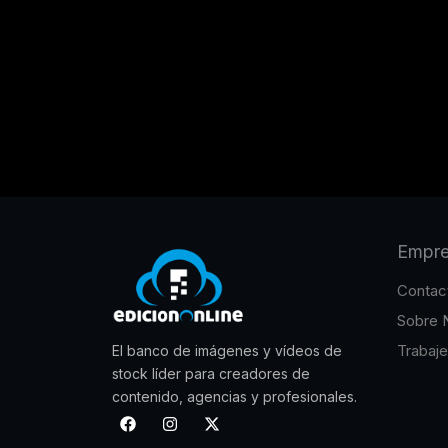
Empr
Contac
Sobre 
Trabaj
El banco de imágenes y vídeos de
stock líder para creadores de
contenido, agencias y profesionales.
F
I
X
a
n
-
c
s
t