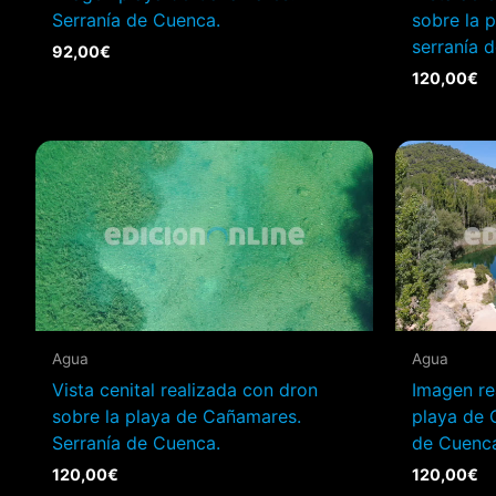
Serranía de Cuenca.
sobre la 
serranía 
92,00
€
120,00
€
Agua
Agua
Vista cenital realizada con dron
Imagen re
sobre la playa de Cañamares.
playa de 
Serranía de Cuenca.
de Cuenc
120,00
€
120,00
€