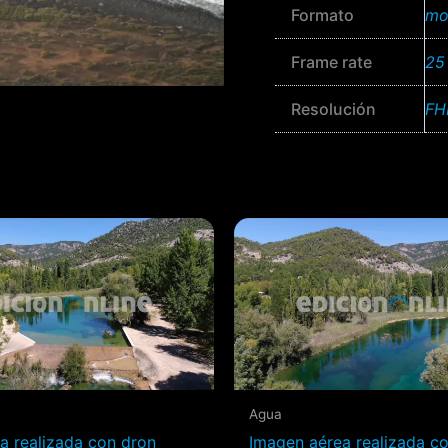
Formato
mo
Frame rate
25
Resolución
FH
Agua
ea realizada con dron
Imagen aérea realizada c