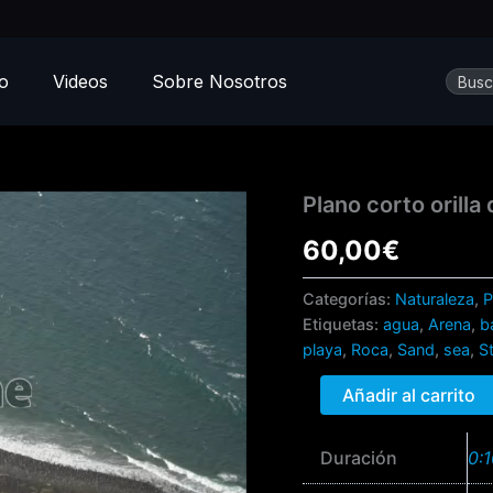
Busca
io
Videos
Sobre Nosotros
Plano
Plano corto orilla
corto
60,00
€
orilla
de
la
Categorías:
Naturaleza
,
P
playa
Etiquetas:
agua
,
Arena
,
b
mirada
playa
,
Roca
,
Sand
,
sea
,
S
desde
el
Añadir al carrito
mirador
cantidad
Duración
0: