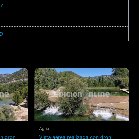
v
D
Agua
on dron
Vista aérea realizada con dron