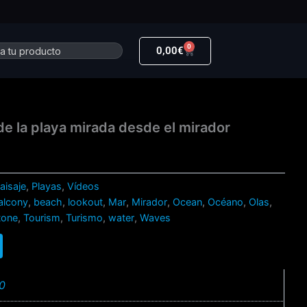
0
r
Carrito
0,00
€
 de la playa mirada desde el mirador
aisaje
,
Playas
,
Vídeos
alcony
,
beach
,
lookout
,
Mar
,
Mirador
,
Ocean
,
Océano
,
Olas
,
tone
,
Tourism
,
Turismo
,
water
,
Waves
10