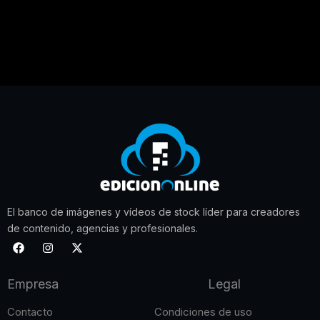
El banco de imágenes y vídeos de stock líder para creadores
de contenido, agencias y profesionales.
F
I
X
a
n
-
c
s
t
e
t
w
Empresa
Legal
b
a
i
o
g
t
o
r
t
Contacto
Condiciones de uso