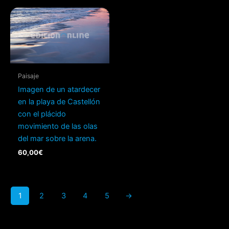
Paisaje
Imagen de un atardecer
en la playa de Castellón
con el plácido
movimiento de las olas
del mar sobre la arena.
60,00
€
1
2
3
4
5
→