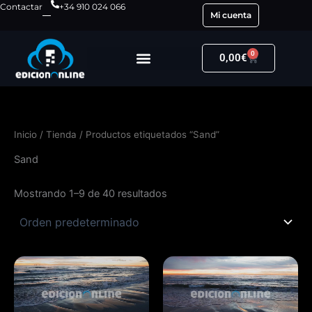
Ir
Contactar
+34 910 024 066
Mi cuenta
al
contenido
0
Carrito
0,00
€
Inicio
/
Tienda
/ Productos etiquetados “Sand”
Sand
Mostrando 1–9 de 40 resultados