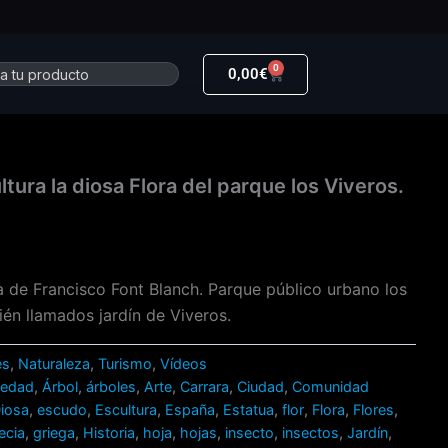
0
r
Carrito
0,00
€
tura la diosa Flora del parque los Viveros.
ra de Francisco Font Blanch. Parque público urbano los
ién llamados jardín de Viveros.
es
,
Naturaleza
,
Turismo
,
Vídeos
üedad
,
Árbol
,
árboles
,
Arte
,
Carrara
,
Ciudad
,
Comunidad
iosa
,
escudo
,
Escultura
,
España
,
Estatua
,
flor
,
Flora
,
Flores
,
ecia
,
griega
,
Historia
,
hoja
,
hojas
,
insecto
,
insectos
,
Jardín
,