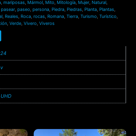
a
,
mariposas
,
Mármol
,
Mito
,
Mitología
,
Mujer
,
Natural
,
,
pasear
,
paseo
,
persona
,
Piedra
,
Piedras
,
Planta
,
Plantas
,
al
,
Reales
,
Roca
,
rocas
,
Romana
,
Tierra
,
Turismo
,
Turístico
,
ción
,
Verde
,
Vivero
,
Viveros
:24
v
 UHD