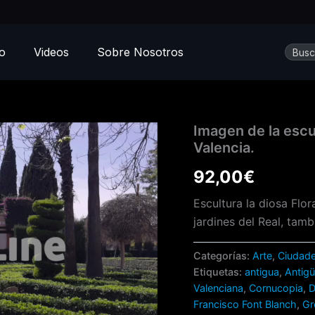
Busca
io
Videos
Sobre Nosotros
Imagen
Imagen de la escul
de
Valencia.
la
escultura
92,00
€
la
diosa
Escultura la diosa Flo
Flora
jardines del Real, tamb
del
parque
los
Categorías:
Arte
,
Ciudad
Viveros.
Etiquetas:
antigua
,
Antig
Valencia.
Valenciana
,
Cornucopia
,
D
cantidad
Francisco Font Blanch
,
Gr