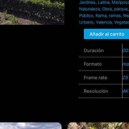
Jardines
,
Latina
,
Maripos
Naturaleza
,
Obra
,
parque
Público
,
Rama
,
ramas
,
Re
Urbano
,
Valencia
,
Vegeta
Añadir al carrito
Duración
00
Formato
mo
Frame rate
25
Resolución
4K