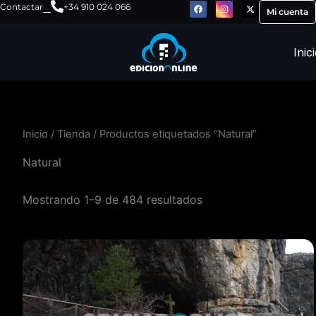
F
I
X
Ir
Contactar
+34 910 024 066
a
n
-
Mi cuenta
c
s
t
al
e
t
w
b
a
i
contenido
o
g
t
Inic
o
r
t
k
a
e
m
r
Inicio
/
Tienda
/ Productos etiquetados “Natural”
Natural
Mostrando 1–9 de 484 resultados