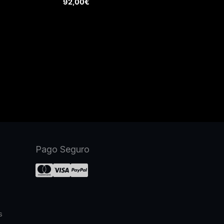
92,00
€
Pago Seguro
s