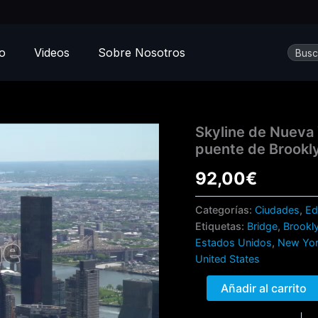
Busca
io
Videos
Sobre Nosotros
Skyline
Skyline de Nueva 
de
puente de Brookl
Nueva
York
92,00
€
con
vistas
Categorías:
Ciudades
,
Ed
al
Etiquetas:
Bridge
,
Brookl
Chrysler
Estados Unidos
,
New Yo
Building
y
United States
puente
de
Añadir al carrito
Brooklyn
cantidad