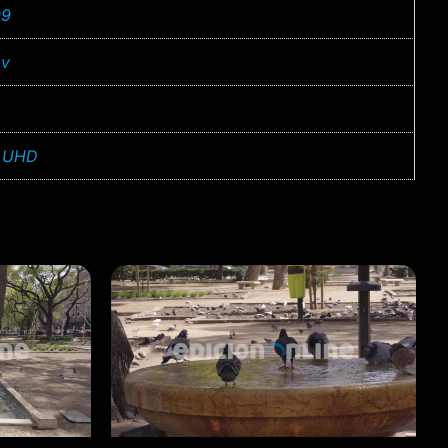
09
v
 UHD