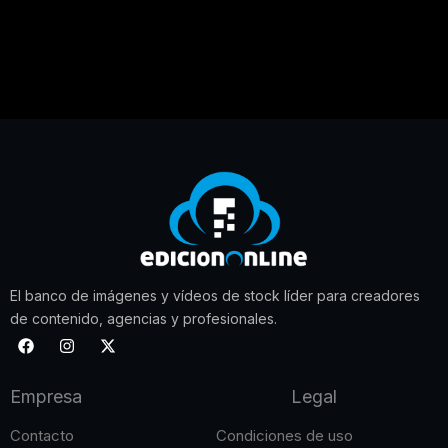
El banco de imágenes y vídeos de stock líder para creadores
de contenido, agencias y profesionales.
F
I
X
a
n
-
c
s
t
e
t
w
Empresa
Legal
b
a
i
o
g
t
o
r
t
Contacto
Condiciones de uso