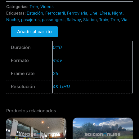
Categorías:
Tren
,
Vídeos
Etiquetas:
Estación
,
Ferrocarril
,
Ferroviaria
,
Line
,
Línea
,
Night
,
Noche
,
pasajeros
,
passengers
,
Railway
,
Station
,
Train
,
Tren
,
Vía
Añadir al carrito
Duración
0:10
Formato
mov
Frame rate
25
Resolución
4K UHD
Productos relacionados