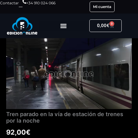
Ir
Contactar
+34 910 024 066
Mi cuenta
al
contenido
0
Carrito
0,00
€
Tren
parado
en
la
vía
de
estación
de
trenes
por
la
noche
Tren parado en la vía de estación de trenes
cantidad
por la noche
92,00
€