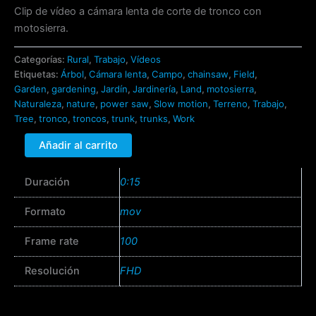
cantidad
Clip de vídeo a cámara lenta de corte de tronco con
motosierra.
Categorías:
Rural
,
Trabajo
,
Vídeos
Etiquetas:
Árbol
,
Cámara lenta
,
Campo
,
chainsaw
,
Field
,
Garden
,
gardening
,
Jardín
,
Jardinería
,
Land
,
motosierra
,
Naturaleza
,
nature
,
power saw
,
Slow motion
,
Terreno
,
Trabajo
,
Tree
,
tronco
,
troncos
,
trunk
,
trunks
,
Work
Añadir al carrito
Duración
0:15
Formato
mov
Frame rate
100
Resolución
FHD