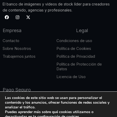
El banco de imágenes y vídeos de stock líder para creadores
de contenido, agencias y profesionales.
F
I
X
a
n
-
c
s
t
e
t
w
Empresa
Legal
b
a
i
o
g
t
o
r
t
Contacto
Condiciones de uso
k
a
e
m
r
Sobre Nosotros
Política de Cookies
Trabajemos juntos
Política de Privacidad
Política de Protección de
Datos
Licencia de Uso
Pago Seguro
Las cookies de este sitio web se usan para personalizar el
contenido y los anuncios, ofrecer funciones de redes sociales y
analizar el tráfico.
Puedes aprender más sobre qué cookies utilizamos o
desactivarlas en la configuración de cookies.