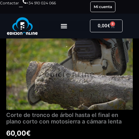
Ir
Contactar
+34 910 024 066
Mi cuenta
al
contenido
0
Carrito
0,00
€
Corte
de
tronco
de
árbol
hasta
el
final
en
plano
corto
con
Corte de tronco de árbol hasta el final en
motosierra
plano corto con motosierra a cámara lenta
a
cámara
60,00
€
lenta