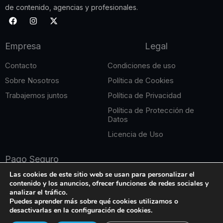
de contenido, agencias y profesionales.
F
I
X
a
n
-
c
s
t
e
t
w
Empresa
Legal
b
a
i
o
g
t
o
r
t
Contacto
Condiciones de uso
k
a
e
m
r
Sobre Nosotros
Política de Cookies
Trabajemos juntos
Política de Privacidad
Política de Protección de
Datos
Licencia de Uso
Pago Seguro
Las cookies de este sitio web se usan para personalizar el
contenido y los anuncios, ofrecer funciones de redes sociales y
analizar el tráfico.
Puedes aprender más sobre qué cookies utilizamos o
desactivarlas en la configuración de cookies.
Copyright © 2026 Edición Online. Todos los derechos