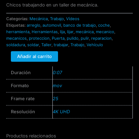
Chicos trabajando en un taller de mecánica.
Categorías:
Mecánica
,
Trabajo
,
Vídeos
Etiquetas:
arreglo
,
automovil
,
banco de trabajo
,
coche
,
herramienta
,
Herramientas
,
lija
,
lijar
,
mecánica
,
mecanico
,
mecanicos
,
proteccion
,
Puerta
,
pulido
,
pulir
,
reparacion
,
soldadura
,
soldar
,
Taller
,
trabajar
,
Trabajo
,
Vehículo
Añadir al carrito
Duración
0:07
Formato
mov
Frame rate
25
Resolución
4K UHD
Productos relacionados