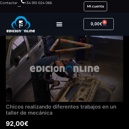
Ir
Contactar
+34 910 024 066
Mi cuenta
al
contenido
0
Carrito
0,00
€
Chicos
realizando
diferentes
trabajos
en
un
taller
de
mecánica
cantidad
Chicos realizando diferentes trabajos en un
taller de mecánica
92,00
€