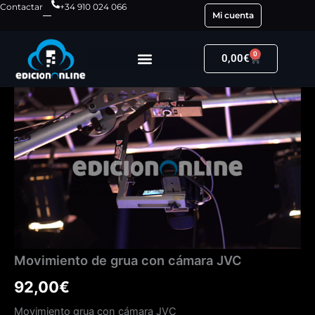
Ir
Contactar
+34 910 024 066
Mi cuenta
al
contenido
0
Carrito
0,00
€
Movimiento
de
grua
con
cámara
JVC
cantidad
Movimiento de grua con cámara JVC
92,00
€
Movimiento grua con cámara JVC