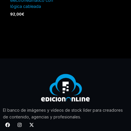
electroneumático con
lógica cableada
92,00
€
El banco de imágenes y vídeos de stock líder para creadores
de contenido, agencias y profesionales.
F
I
X
a
n
-