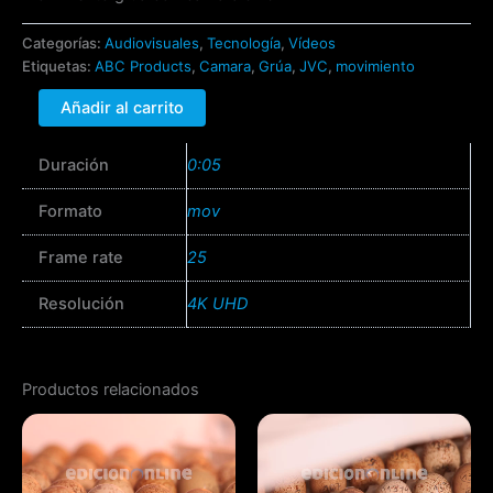
Categorías:
Audiovisuales
,
Tecnología
,
Vídeos
Etiquetas:
ABC Products
,
Camara
,
Grúa
,
JVC
,
movimiento
Añadir al carrito
Duración
0:05
Formato
mov
Frame rate
25
Resolución
4K UHD
Productos relacionados