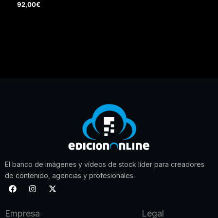
92,00
€
El banco de imágenes y vídeos de stock líder para creadores
de contenido, agencias y profesionales.
F
I
X
a
n
-
c
s
t
e
t
w
Empresa
Legal
b
a
i