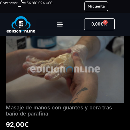
Ir
Contactar
+34 910 024 066
Mi cuenta
al
contenido
0
Carrito
0,00
€
Masaje
de
manos
con
guantes
y
cera
tras
baño
de
parafina
cantidad
Masaje de manos con guantes y cera tras
baño de parafina
92,00
€