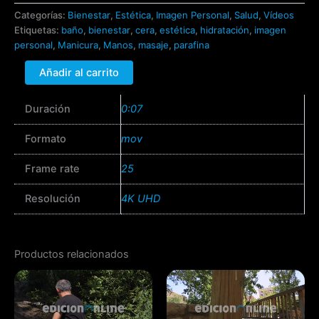
Categorías:
Bienestar
,
Estética
,
Imagen Personal
,
Salud
,
Vídeos
Etiquetas:
baño
,
bienestar
,
cera
,
estética
,
hidratación
,
imagen
personal
,
Manicura
,
Manos
,
masaje
,
parafina
Añadir al carrito
Duración
0:07
Formato
mov
Frame rate
25
Resolución
4K UHD
Productos relacionados