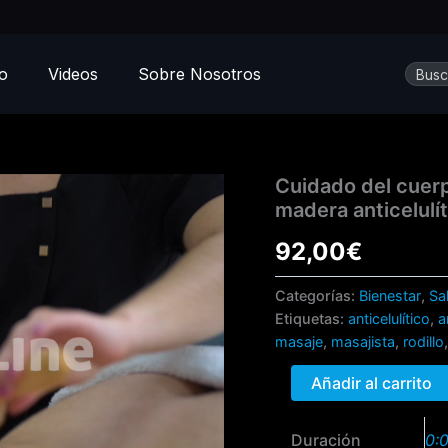
Busca
io
Videos
Sobre Nosotros
Cuidado
Cuidado del cuerp
del
madera anticelulí
cuerpo.
Maderoterapia.
92,00
€
Masaje
con
Categorías:
Bienestar
,
Sa
rodillo
Etiquetas:
anticelulítico
,
a
de
masaje
,
masajista
,
rodillo
madera
anticelulítico
Añadir al carrito
en
espalda
cantidad
Duración
0: