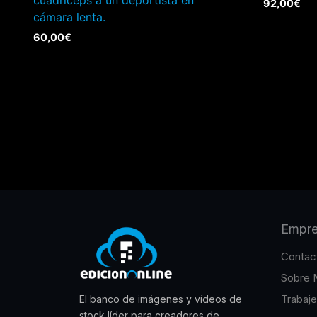
92,00
€
cámara lenta.
60,00
€
Empr
Contac
Sobre 
Trabaj
El banco de imágenes y vídeos de
stock líder para creadores de