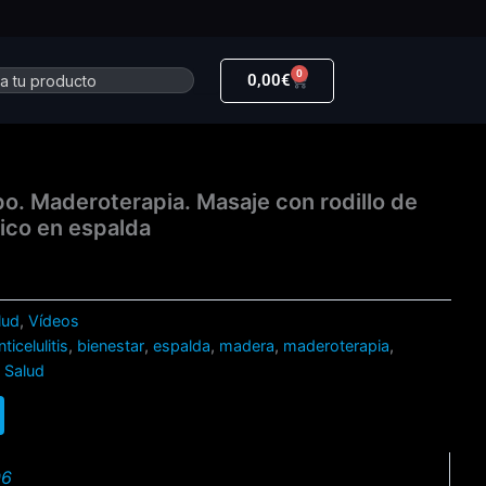
0
r
Carrito
0,00
€
o. Maderoterapia. Masaje con rodillo de
tico en espalda
lud
,
Vídeos
nticelulitis
,
bienestar
,
espalda
,
madera
,
maderoterapia
,
,
Salud
06