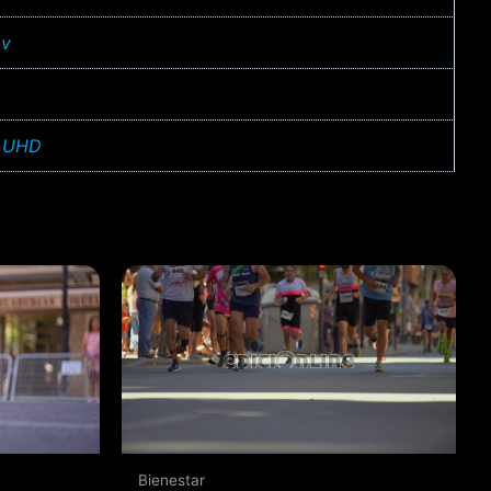
v
 UHD
Bienestar