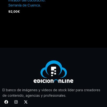
mirador del cucurucho.
Serranía de Cuenca.
92,00
€
El banco de imágenes y vídeos de stock líder para creadores
de contenido, agencias y profesionales.
F
I
X
a
n
-