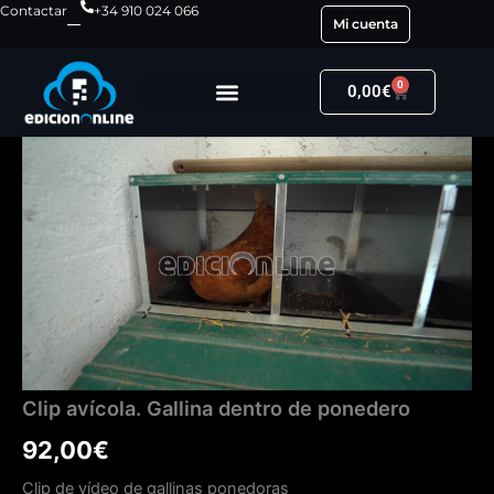
Ir
Contactar
+34 910 024 066
Mi cuenta
al
contenido
0
Carrito
0,00
€
Clip
avícola.
Gallina
dentro
de
ponedero
cantidad
Clip avícola. Gallina dentro de ponedero
92,00
€
Clip de vídeo de gallinas ponedoras