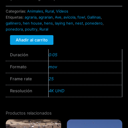
Categorías:
Animales
,
Rural
,
Vídeos
Etiquetas:
agraria
,
agrarian
,
Ave
,
avícola
,
fowl
,
Gallinas
,
gallinero
,
hen house
,
hens
,
laying hen
,
nest
,
ponedero
,
ponedora
,
poultry
,
Rural
Añadir al carrito
Duración
0:05
Formato
mov
Frame rate
25
Resolución
4K UHD
Productos relacionados