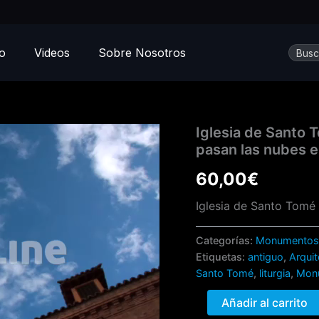
Busca
io
Videos
Sobre Nosotros
Iglesia
Iglesia de Santo 
de
pasan las nubes en
Santo
Tomé
60,00
€
de
Toledo
Iglesia de Santo Tomé 
vista
desde
Categorías:
Monumento
abajo
Etiquetas:
antiguo
,
Arquit
mientras
pasan
Santo Tomé
,
liturgia
,
Mon
las
nubes
Añadir al carrito
en