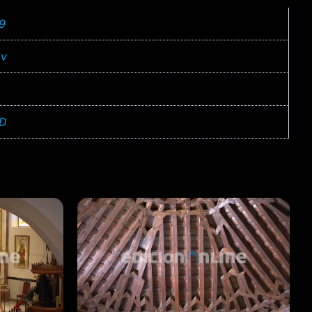
19
v
D