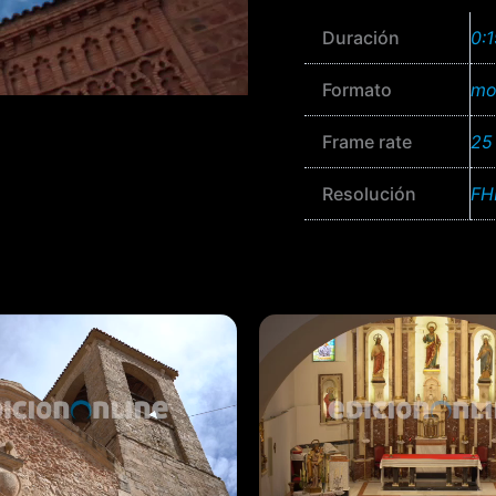
el
Duración
0:
cielo
cantidad
Formato
mo
Frame rate
25
Resolución
FH