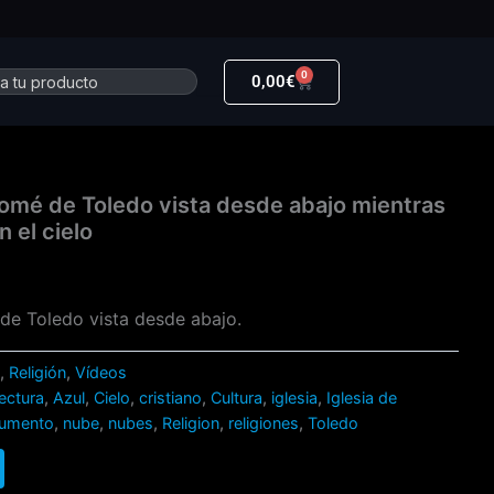
0
r
Carrito
0,00
€
Tomé de Toledo vista desde abajo mientras
 el cielo
de Toledo vista desde abajo.
s
,
Religión
,
Vídeos
ectura
,
Azul
,
Cielo
,
cristiano
,
Cultura
,
iglesia
,
Iglesia de
umento
,
nube
,
nubes
,
Religion
,
religiones
,
Toledo