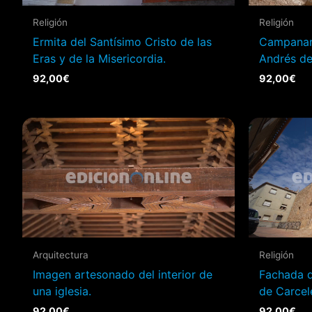
Religión
Religión
Ermita del Santísimo Cristo de las
Campanari
Eras y de la Misericordia.
Andrés de
92,00
€
92,00
€
Arquitectura
Religión
Imagen artesonado del interior de
Fachada d
una iglesia.
de Carcel
92,00
€
92,00
€