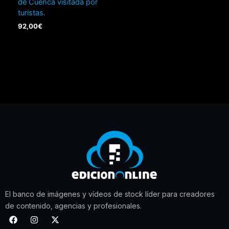
de Cuenca visitada por
turistas.
92,00
€
El banco de imágenes y vídeos de stock líder para creadores
de contenido, agencias y profesionales.
F
I
X
a
n
-