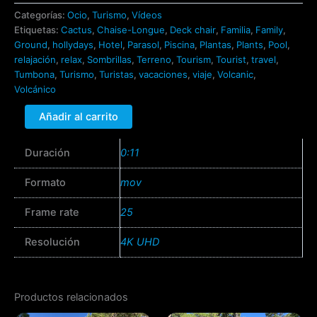
Categorías:
Ocio
,
Turismo
,
Vídeos
Etiquetas:
Cactus
,
Chaise-Longue
,
Deck chair
,
Familia
,
Family
,
Ground
,
hollydays
,
Hotel
,
Parasol
,
Piscina
,
Plantas
,
Plants
,
Pool
,
relajación
,
relax
,
Sombrillas
,
Terreno
,
Tourism
,
Tourist
,
travel
,
Tumbona
,
Turismo
,
Turistas
,
vacaciones
,
viaje
,
Volcanic
,
Volcánico
Añadir al carrito
Duración
0:11
Formato
mov
Frame rate
25
Resolución
4K UHD
Productos relacionados