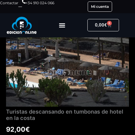
Ir
Contactar
+34 910 024 066
Mi cuenta
al
contenido
0
Carrito
0,00
€
Turistas
descansando
en
tumbonas
de
hotel
en
la
costa
cantidad
Turistas descansando en tumbonas de hotel
en la costa
92,00
€