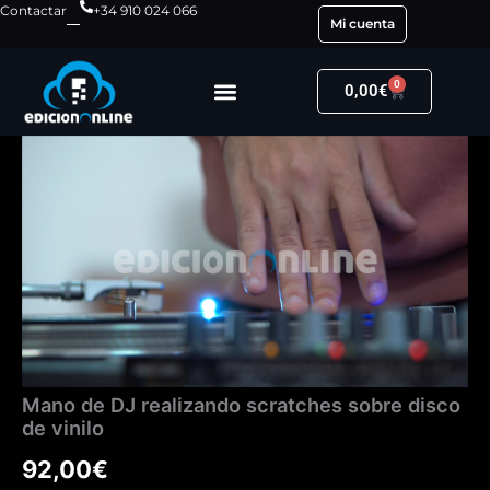
Ir
Contactar
+34 910 024 066
Mi cuenta
al
contenido
0
Carrito
0,00
€
Mano
de
DJ
realizando
scratches
sobre
disco
de
vinilo
cantidad
Mano de DJ realizando scratches sobre disco
de vinilo
92,00
€