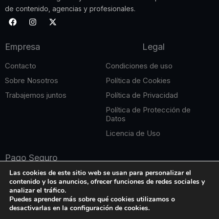
de contenido, agencias y profesionales.
F
I
X
a
n
-
c
s
t
e
t
w
Empresa
Legal
b
a
i
o
g
t
o
r
t
Contacto
Condiciones de uso
k
a
e
m
r
Sobre Nosotros
Política de Cookies
Trabajemos juntos
Política de Privacidad
Política de Protección de
Datos
Licencia de Uso
Pago Seguro
Las cookies de este sitio web se usan para personalizar el
contenido y los anuncios, ofrecer funciones de redes sociales y
analizar el tráfico.
Puedes aprender más sobre qué cookies utilizamos o
desactivarlas en la configuración de cookies.
Copyright © 2026 Edición Online. Todos los derechos