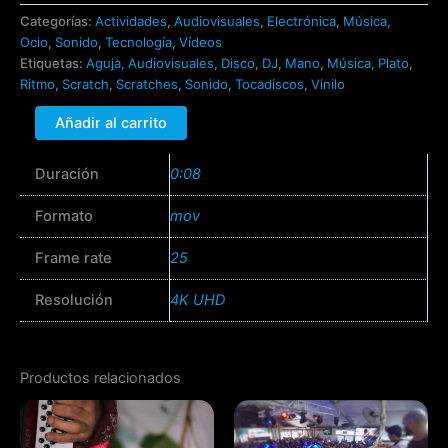
Categorías:
Actividades
,
Audiovisuales
,
Electrónica
,
Música
,
Ocio
,
Sonido
,
Tecnología
,
Vídeos
Etiquetas:
Aguja
,
Audiovisuales
,
Disco
,
DJ
,
Mano
,
Música
,
Plato
,
Ritmo
,
Scratch
,
Scratches
,
Sonido
,
Tocadiscos
,
Vinilo
Añadir al carrito
Duración
0:08
Formato
mov
Frame rate
25
Resolución
4K UHD
Productos relacionados