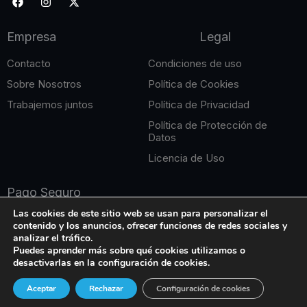
a
n
-
c
s
t
e
t
w
Empresa
Legal
b
a
i
o
g
t
o
r
t
Contacto
Condiciones de uso
k
a
e
m
r
Sobre Nosotros
Política de Cookies
Trabajemos juntos
Política de Privacidad
Política de Protección de
Datos
Licencia de Uso
Pago Seguro
Las cookies de este sitio web se usan para personalizar el
contenido y los anuncios, ofrecer funciones de redes sociales y
analizar el tráfico.
Puedes aprender más sobre qué cookies utilizamos o
desactivarlas en la configuración de cookies.
Copyright © 2026 Edición Online. Todos los derechos
Aceptar
Rechazar
Configuración de cookies
reservados.