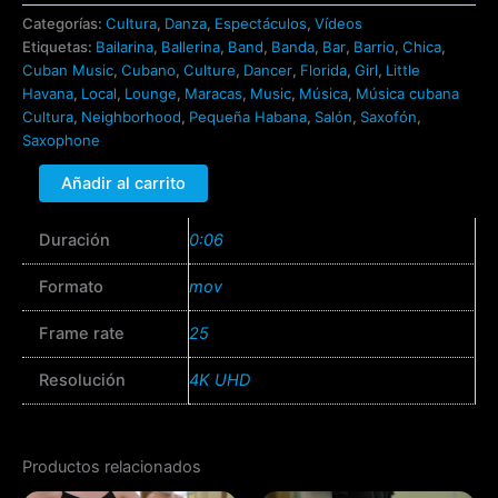
cantidad
Categorías:
Cultura
,
Danza
,
Espectáculos
,
Vídeos
Etiquetas:
Bailarina
,
Ballerina
,
Band
,
Banda
,
Bar
,
Barrio
,
Chica
,
Cuban Music
,
Cubano
,
Culture
,
Dancer
,
Florida
,
Girl
,
Little
Havana
,
Local
,
Lounge
,
Maracas
,
Music
,
Música
,
Música cubana
Cultura
,
Neighborhood
,
Pequeña Habana
,
Salón
,
Saxofón
,
Saxophone
Añadir al carrito
Duración
0:06
Formato
mov
Frame rate
25
Resolución
4K UHD
Productos relacionados