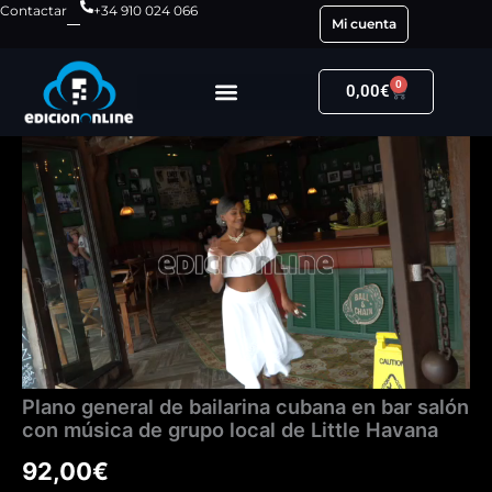
Ir
Contactar
+34 910 024 066
Mi cuenta
al
contenido
0
Carrito
0,00
€
Plano
general
de
bailarina
cubana
en
bar
salón
con
música
de
grupo
Plano general de bailarina cubana en bar salón
local
con música de grupo local de Little Havana
de
Little
92,00
€
Havana