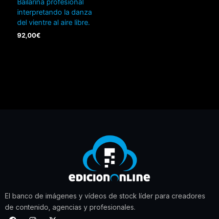
Bailarina profesional
interpretando la danza
del vientre al aire libre.
92,00
€
El banco de imágenes y vídeos de stock líder para creadores
de contenido, agencias y profesionales.
F
I
X