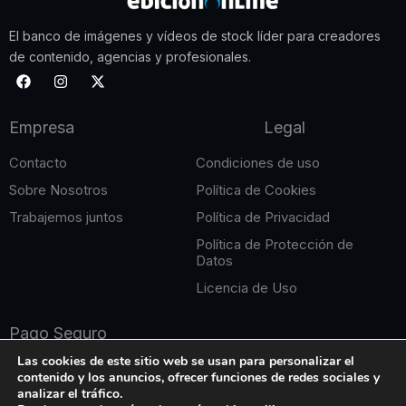
El banco de imágenes y vídeos de stock líder para creadores
de contenido, agencias y profesionales.
F
I
X
a
n
-
c
s
t
e
t
w
Empresa
Legal
b
a
i
o
g
t
o
r
t
Contacto
Condiciones de uso
k
a
e
m
r
Sobre Nosotros
Política de Cookies
Trabajemos juntos
Política de Privacidad
Política de Protección de
Datos
Licencia de Uso
Pago Seguro
Las cookies de este sitio web se usan para personalizar el
contenido y los anuncios, ofrecer funciones de redes sociales y
analizar el tráfico.