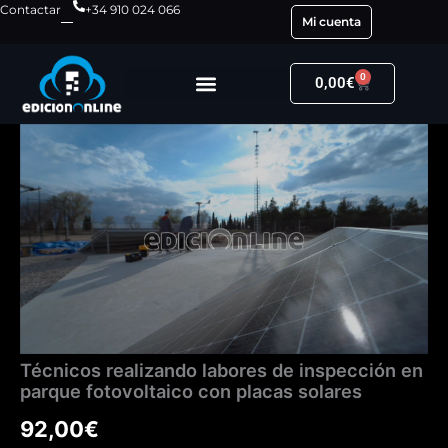
Ir
Contactar
+34 910 024 066
Mi cuenta
al
contenido
0
Carrito
0,00
€
Técnicos
realizando
labores
de
inspección
en
parque
fotovoltaico
con
placas
solares
cantidad
Técnicos realizando labores de inspección en
parque fotovoltaico con placas solares
92,00
€