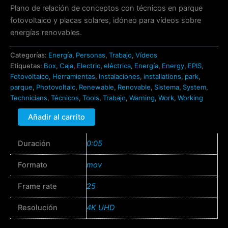
Plano de relación de conceptos con técnicos en parque
fotovoltaico y placas solares, idóneo para vídeos sobre
energías renovables.
Categorías:
Energía
,
Personas
,
Trabajo
,
Vídeos
Etiquetas:
Box
,
Caja
,
Electric
,
eléctrica
,
Energía
,
Energy
,
EPIS
,
Fotovoltaico
,
Herramientas
,
Instalaciones
,
installations
,
park
,
parque
,
Photovoltaic
,
Renewable
,
Renovable
,
Sistema
,
System
,
Technicians
,
Técnicos
,
Tools
,
Trabajo
,
Warning
,
Work
,
Working
Añadir al carrito
Duración
0:05
Formato
mov
Frame rate
25
Resolución
4K UHD