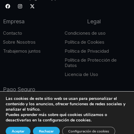
F
I
X
a
n
-
c
s
t
e
t
w
Empresa
Legal
b
a
i
o
g
t
o
r
t
Contacto
Condiciones de uso
k
a
e
m
r
Sobre Nosotros
Política de Cookies
Trabajemos juntos
Política de Privacidad
Política de Protección de
Datos
Licencia de Uso
Pago Seguro
Las cookies de este sitio web se usan para personalizar el
contenido y los anuncios, ofrecer funciones de redes sociales y
analizar el tráfico.
Puedes aprender más sobre qué cookies utilizamos o
desactivarlas en la configuración de cookies.
Copyright © 2026 Edición Online. Todos los derechos
Aceptar
Rechazar
Configuración de cookies
reservados.