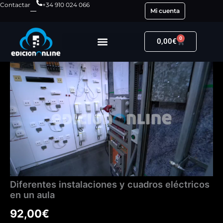
Ir
Contactar
+34 910 024 066
Mi cuenta
al
contenido
0
Carrito
0,00
€
Diferentes
instalaciones
y
cuadros
eléctricos
en
un
aula
cantidad
Diferentes instalaciones y cuadros eléctricos
en un aula
92,00
€