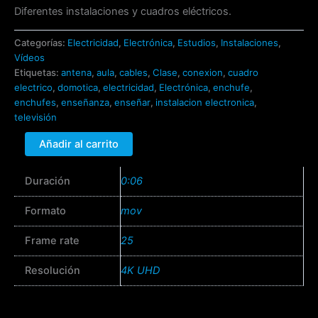
Diferentes instalaciones y cuadros eléctricos.
Categorías:
Electricidad
,
Electrónica
,
Estudios
,
Instalaciones
,
Vídeos
Etiquetas:
antena
,
aula
,
cables
,
Clase
,
conexion
,
cuadro
electrico
,
domotica
,
electricidad
,
Electrónica
,
enchufe
,
enchufes
,
enseñanza
,
enseñar
,
instalacion electronica
,
televisión
Añadir al carrito
Duración
0:06
Formato
mov
Frame rate
25
Resolución
4K UHD