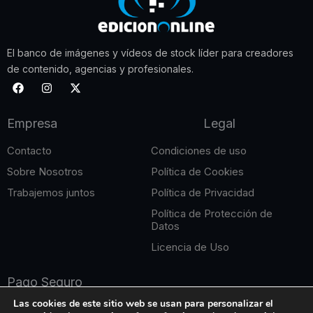
El banco de imágenes y vídeos de stock líder para creadores
de contenido, agencias y profesionales.
F
I
X
a
n
-
c
s
t
e
t
w
Empresa
Legal
b
a
i
o
g
t
o
r
t
Contacto
Condiciones de uso
k
a
e
m
r
Sobre Nosotros
Política de Cookies
Trabajemos juntos
Política de Privacidad
Política de Protección de
Datos
Licencia de Uso
Pago Seguro
Las cookies de este sitio web se usan para personalizar el