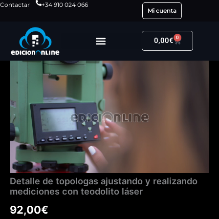
Ir
Contactar
+34 910 024 066
Mi cuenta
al
contenido
0
Carrito
0,00
€
Detalle
de
topologas
ajustando
y
realizando
mediciones
con
teodolito
láser
cantidad
Detalle de topologas ajustando y realizando
mediciones con teodolito láser
92,00
€