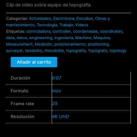
Clip de vídeo sobre equipo de topografía.
Categorías:
Actividades
,
Electrónica
,
Estudios
,
Obras y
mantenimiento
,
Tecnología
,
Trabajo
,
Vídeos
Etiquetas:
controladora
,
controller
,
coordenadas
,
coordinates
,
data
,
datos
,
engineering
,
ingeniería
,
Machine
,
Maquina
,
Measurement
,
Medición
,
posicionamiento
,
positioning
,
surveyor
,
teodolito
,
theodolite
,
topografía
,
Topógrafo
,
topology
Añadir al carrito
Duración
0:07
Formato
mov
Frame rate
25
Resolución
4K UHD