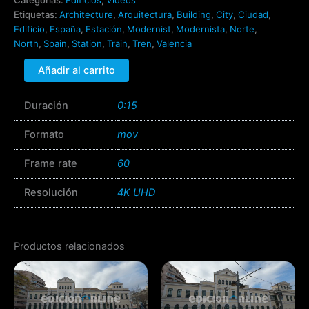
Categorías:
Edificios
,
Vídeos
Etiquetas:
Architecture
,
Arquitectura
,
Building
,
City
,
Ciudad
,
Edificio
,
España
,
Estación
,
Modernist
,
Modernista
,
Norte
,
North
,
Spain
,
Station
,
Train
,
Tren
,
Valencia
Añadir al carrito
Duración
0:15
Formato
mov
Frame rate
60
Resolución
4K UHD
Productos relacionados