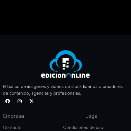
El banco de imágenes y vídeos de stock líder para creadores
de contenido, agencias y profesionales.
F
I
X
a
n
-
c
s
t
e
t
w
Empresa
Legal
b
a
i
o
g
t
o
r
t
Contacto
Condiciones de uso