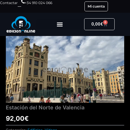
Ir
Contactar
+34 910 024 066
Mi cuenta
al
contenido
0
Carrito
0,00
€
Estación
del
Norte
de
Valencia
cantidad
Estación del Norte de Valencia
92,00
€