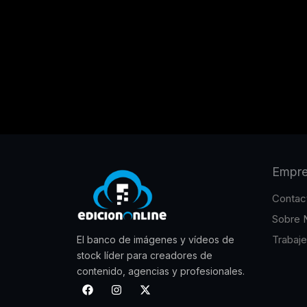
Empr
Contac
Sobre 
Trabaj
El banco de imágenes y vídeos de
stock líder para creadores de
contenido, agencias y profesionales.
F
I
X
a
n
-
c
s
t