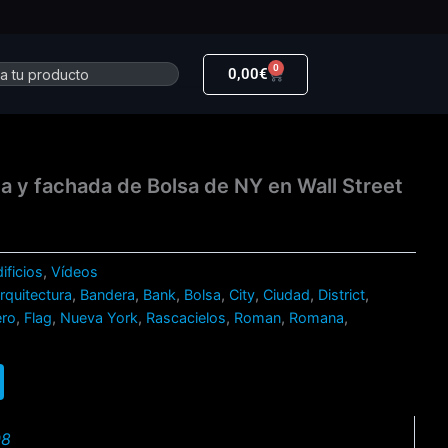
0
r
Carrito
0,00
€
 y fachada de Bolsa de NY en Wall Street
ificios
,
Vídeos
rquitectura
,
Bandera
,
Bank
,
Bolsa
,
City
,
Ciudad
,
District
,
ero
,
Flag
,
Nueva York
,
Rascacielos
,
Roman
,
Romana
,
08