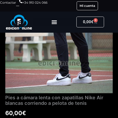
Ir
Contactar
+34 910 024 066
Mi cuenta
al
contenido
0
Carrito
0,00
€
Pies
a
cámara
lenta
con
zapatillas
Nike
Air
blancas
corriendo
a
pelota
Pies a cámara lenta con zapatillas Nike Air
de
blancas corriendo a pelota de tenis
tenis
cantidad
60,00
€