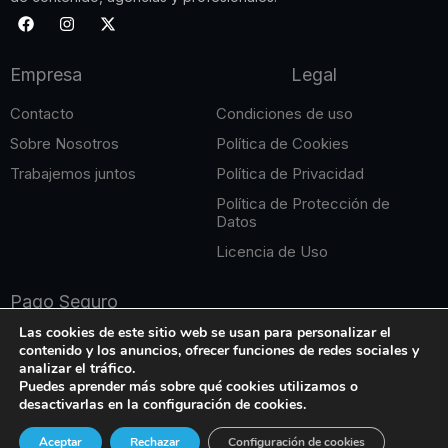
F
I
X
a
n
-
c
s
t
e
t
w
Empresa
Legal
b
a
i
o
g
t
o
r
t
Contacto
Condiciones de uso
k
a
e
m
r
Sobre Nosotros
Política de Cookies
Trabajemos juntos
Política de Privacidad
Política de Protección de
Datos
Licencia de Uso
Pago Seguro
Las cookies de este sitio web se usan para personalizar el
contenido y los anuncios, ofrecer funciones de redes sociales y
analizar el tráfico.
Puedes aprender más sobre qué cookies utilizamos o
desactivarlas en la configuración de cookies.
Copyright © 2026 Edición Online. Todos los derechos
Aceptar
Rechazar
Configuración de cookies
reservados.