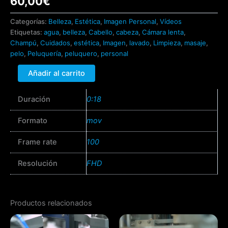
60,00
€
Categorías:
Belleza
,
Estética
,
Imagen Personal
,
Vídeos
Etiquetas:
agua
,
belleza
,
Cabello
,
cabeza
,
Cámara lenta
,
Champú
,
Cuidados
,
estética
,
Imagen
,
lavado
,
Limpieza
,
masaje
,
pelo
,
Peluquería
,
peluquero
,
personal
Añadir al carrito
Duración
0:18
Formato
mov
Frame rate
100
Resolución
FHD
Productos relacionados