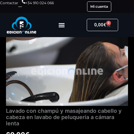
Ir
Contactar
+34 910 024 066
Mi cuenta
al
contenido
0
Carrito
0,00
€
Lavado
con
champú
y
masajeando
cabello
y
cabeza
en
lavabo
de
peluquería
Lavado con champú y masajeando cabello y
a
cabeza en lavabo de peluquería a cámara
cámara
lenta
lenta
cantidad