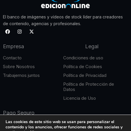
El banco de imágenes y vídeos de stock líder para creadores
de contenido, agencias y profesionales.
F
I
X
a
n
-
c
s
t
e
t
w
Empresa
Legal
b
a
i
o
g
t
o
r
t
Contacto
Condiciones de uso
k
a
e
m
r
Sobre Nosotros
Política de Cookies
Trabajemos juntos
Política de Privacidad
Política de Protección de
Datos
Licencia de Uso
Pago Seguro
Las cookies de este sitio web se usan para personalizar el
contenido y los anuncios, ofrecer funciones de redes sociales y