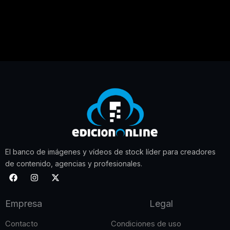
El banco de imágenes y vídeos de stock líder para creadores
de contenido, agencias y profesionales.
F
I
X
a
n
-
c
s
t
e
t
w
Empresa
Legal
b
a
i
o
g
t
o
r
t
Contacto
Condiciones de uso