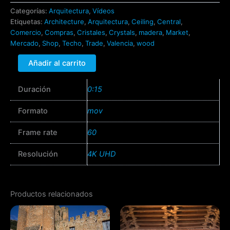
Categorías:
Arquitectura
,
Vídeos
Etiquetas:
Architecture
,
Arquitectura
,
Ceiling
,
Central
,
Comercio
,
Compras
,
Cristales
,
Crystals
,
madera
,
Market
,
Mercado
,
Shop
,
Techo
,
Trade
,
Valencia
,
wood
Añadir al carrito
Duración
0:15
Formato
mov
Frame rate
60
Resolución
4K UHD
Productos relacionados