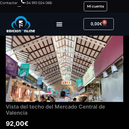
Ir
Contactar
+34 910 024 066
Mi cuenta
al
contenido
0
Carrito
0,00
€
Vista
del
techo
del
Mercado
Central
de
Valencia
cantidad
Vista del techo del Mercado Central de
Valencia
92,00
€