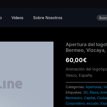
Busca
io
Videos
Sobre Nosotros
Apertura
Apertura del logo
del
Bermeo, Vizcaya, 
logotipo
corporativo
60,00
€
del
Ayuntamiento
Animación del logotip
de
Vasco, España.
Bermeo,
Vizcaya,
País
Categorías:
Aperturas
,
V
Vaco,
Etiquetas:
3D
,
Álava
,
Ani
España.
Bermeoko
,
Capital
,
Ciuda
Animación
Corporativo
,
escudo
,
Esp
estilo