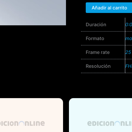
FHD
Añadir al carrito
cantidad
Duración
0:
Formato
mo
Frame rate
25
Resolución
FH