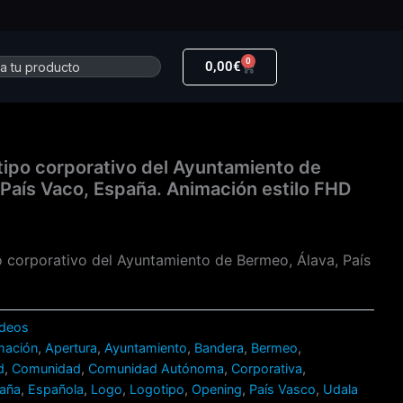
0
r
Carrito
0,00
€
tipo corporativo del Ayuntamiento de
País Vaco, España. Animación estilo FHD
o corporativo del Ayuntamiento de Bermeo, Álava, País
ídeos
mación
,
Apertura
,
Ayuntamiento
,
Bandera
,
Bermeo
,
d
,
Comunidad
,
Comunidad Autónoma
,
Corporativa
,
aña
,
Española
,
Logo
,
Logotipo
,
Opening
,
País Vasco
,
Udala