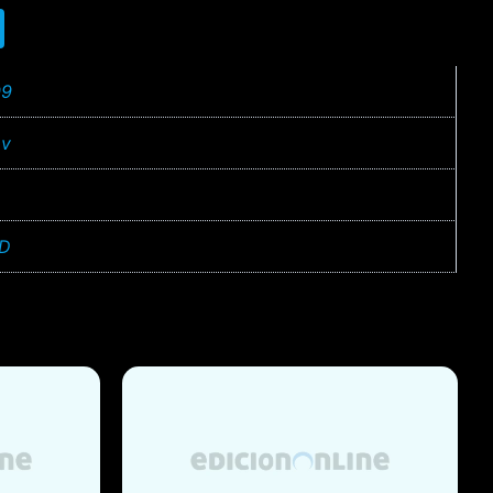
09
v
D