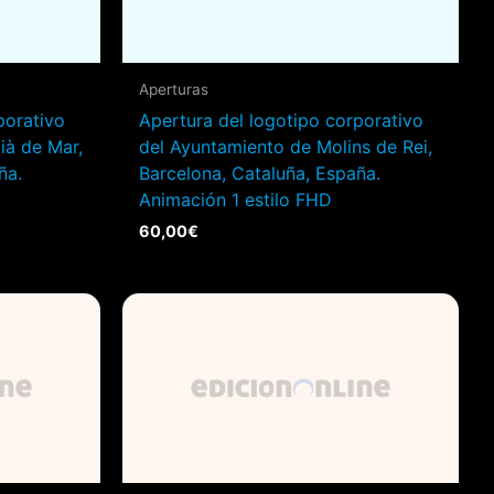
Aperturas
porativo
Apertura del logotipo corporativo
ià de Mar,
del Ayuntamiento de Molins de Rei,
ña.
Barcelona, Cataluña, España.
Animación 1 estilo FHD
60,00
€