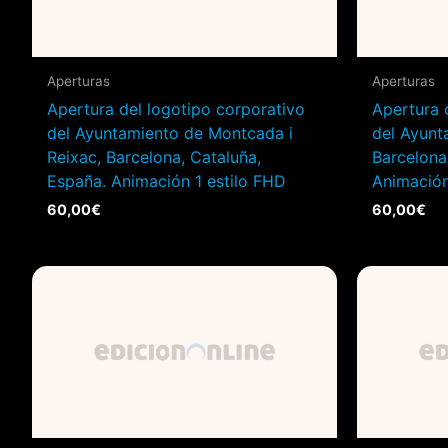
Aperturas
Aperturas
Apertura del logotipo corporativo
Apertura 
del Ayuntamiento de Montcada i
del Ayunt
Reixac, Barcelona, Cataluña,
Barcelona
España. Animación 1 estilo FHD
Animación
60,00
€
60,00
€