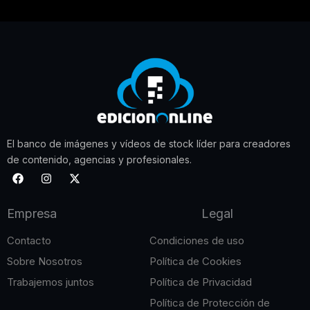
El banco de imágenes y vídeos de stock líder para creadores
de contenido, agencias y profesionales.
F
I
X
a
n
-
c
s
t
e
t
w
Empresa
Legal
b
a
i
o
g
t
o
r
t
Contacto
Condiciones de uso
k
a
e
m
r
Sobre Nosotros
Política de Cookies
Trabajemos juntos
Política de Privacidad
Política de Protección de