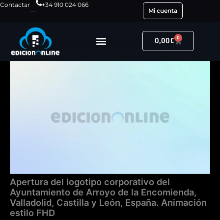
Ir
Contactar
+34 910 024 066
Mi cuenta
al
contenido
0
Carrito
0,00
€
Apertura
del
logotipo
corporativo
del
Ayuntamiento
de
Arroyo
de
la
Encomienda,
Valladolid,
Apertura del logotipo corporativo del
Castilla
Ayuntamiento de Arroyo de la Encomienda,
y
Valladolid, Castilla y León, España. Animación
León,
estilo FHD
España.