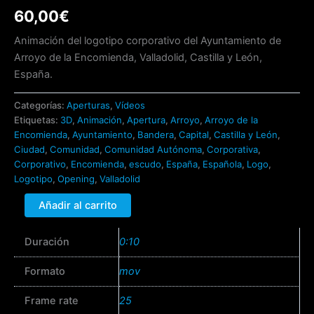
Animación
60,00
€
estilo
FHD
Animación del logotipo corporativo del Ayuntamiento de
cantidad
Arroyo de la Encomienda, Valladolid, Castilla y León,
España.
Categorías:
Aperturas
,
Vídeos
Etiquetas:
3D
,
Animación
,
Apertura
,
Arroyo
,
Arroyo de la
Encomienda
,
Ayuntamiento
,
Bandera
,
Capital
,
Castilla y León
,
Ciudad
,
Comunidad
,
Comunidad Autónoma
,
Corporativa
,
Corporativo
,
Encomienda
,
escudo
,
España
,
Española
,
Logo
,
Logotipo
,
Opening
,
Valladolid
Añadir al carrito
Duración
0:10
Formato
mov
Frame rate
25