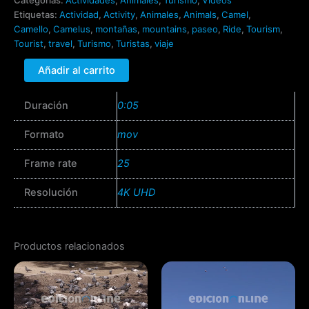
Categorías:
Actividades
,
Animales
,
Turismo
,
Vídeos
Etiquetas:
Actividad
,
Activity
,
Animales
,
Animals
,
Camel
,
Camello
,
Camelus
,
montañas
,
mountains
,
paseo
,
Ride
,
Tourism
,
Tourist
,
travel
,
Turismo
,
Turistas
,
viaje
Añadir al carrito
Duración
0:05
Formato
mov
Frame rate
25
Resolución
4K UHD
Productos relacionados