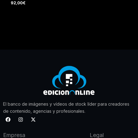
92,00
€
El banco de imágenes y vídeos de stock líder para creadores
de contenido, agencias y profesionales.
F
I
X
a
n
-
c
s
t
e
t
w
Empresa
Legal
b
a
i