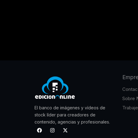
Empr
Contac
Sobre 
Trabaj
El banco de imágenes y vídeos de
stock líder para creadores de
contenido, agencias y profesionales.
F
I
X
a
n
-
c
s
t