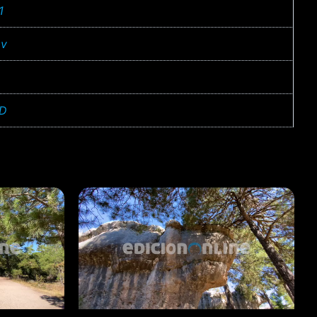
1
v
D