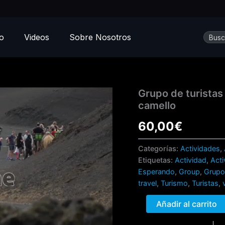
Busca
io
Videos
Sobre Nosotros
Grupo
Grupo de turistas
de
camello
turistas
esperando
60,00
€
para
iniciar
Categorías:
Actividades
,
un
Etiquetas:
Actividad
,
Acti
paseo
Esperando
,
Group
,
Grup
en
camello
travel
,
Turismo
,
Turistas
,
cantidad
Añadir al carrito