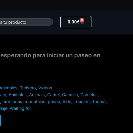
0
r
Carrito
0,00
€
 esperando para iniciar un paseo en
Animales
,
Turismo
,
Vídeos
vity
,
Animales
,
Animals
,
Camel
,
Camello
,
Camelus
,
o
,
montañas
,
mountains
,
paseo
,
Ride
,
Tourism
,
Tourist
,
viaje
,
Waiting for