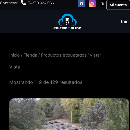
F
I
X
Ir
Contactar
+34 910 024 066
a
n
-
Mi cuenta
c
s
t
al
e
t
w
b
a
i
contenido
o
g
t
Inic
o
r
t
k
a
e
m
r
Inicio
/
Tienda
/ Productos etiquetados “Vista”
Vista
Mostrando 1–9 de 129 resultados