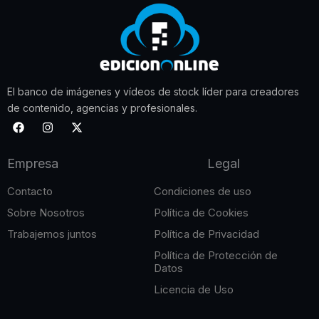
El banco de imágenes y vídeos de stock líder para creadores
de contenido, agencias y profesionales.
F
I
X
a
n
-
c
s
t
e
t
w
Empresa
Legal
b
a
i
o
g
t
o
r
t
Contacto
Condiciones de uso
k
a
e
m
r
Sobre Nosotros
Política de Cookies
Trabajemos juntos
Política de Privacidad
Política de Protección de
Datos
Licencia de Uso