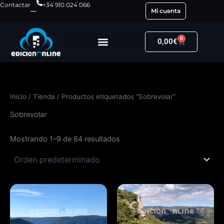
Ir
Contactar
+34 910 024 066
Mi cuenta
al
contenido
0
Carrito
0,00
€
Inicio
/
Tienda
/ Productos etiquetados “Sobrevolar”
Sobrevolar
Mostrando 1–9 de 64 resultados