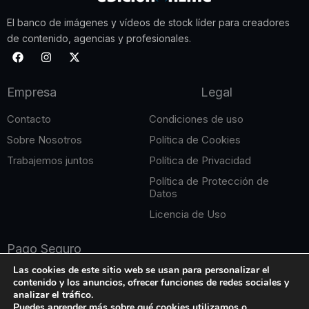
El banco de imágenes y vídeos de stock líder para creadores
de contenido, agencias y profesionales.
F
I
X
a
n
-
c
s
t
e
t
w
Empresa
Legal
b
a
i
o
g
t
o
r
t
Contacto
Condiciones de uso
k
a
e
m
r
Sobre Nosotros
Política de Cookies
Trabajemos juntos
Política de Privacidad
Política de Protección de
Datos
Licencia de Uso
Pago Seguro
Las cookies de este sitio web se usan para personalizar el
contenido y los anuncios, ofrecer funciones de redes sociales y
analizar el tráfico.
Puedes aprender más sobre qué cookies utilizamos o