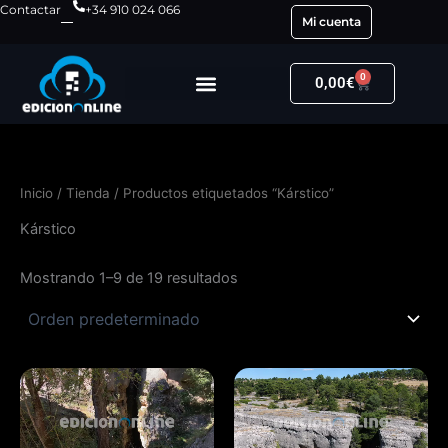
Ir
Contactar
+34 910 024 066
Mi cuenta
al
contenido
0
Carrito
0,00
€
Inicio
/
Tienda
/ Productos etiquetados “Kárstico”
Kárstico
Mostrando 1–9 de 19 resultados