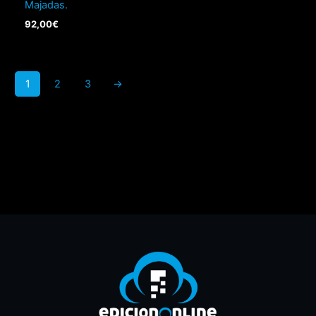
Majadas.
92,00
€
1
2
3
→