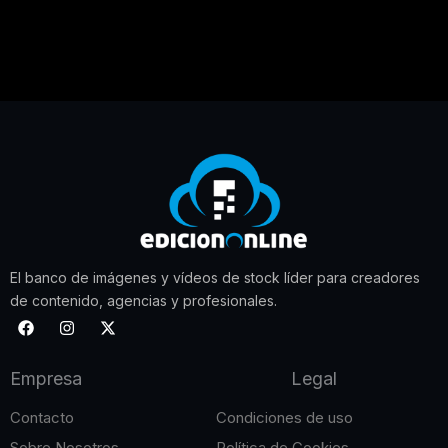
El banco de imágenes y vídeos de stock líder para creadores
de contenido, agencias y profesionales.
F
I
X
a
n
-
c
s
t
e
t
w
Empresa
Legal
b
a
i
o
g
t
o
r
t
Contacto
Condiciones de uso
k
a
e
m
r
Sobre Nosotros
Política de Cookies