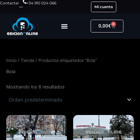
Ir
Contactar
+34 910 024 066
Mi cuenta
al
contenido
0
Carrito
0,00
€
Inicio
/
Tienda
/ Productos etiquetados “Bola”
Bola
Mostrando los 8 resultados