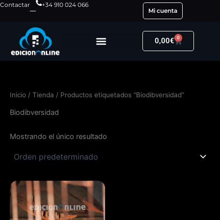
Ir
Contactar
+34 910 024 066
Mi cuenta
al
contenido
0
Carrito
0,00
€
Inicio
/
Tienda
/ Productos etiquetados “Biodibversidad”
Biodibversidad
Mostrando el único resultado