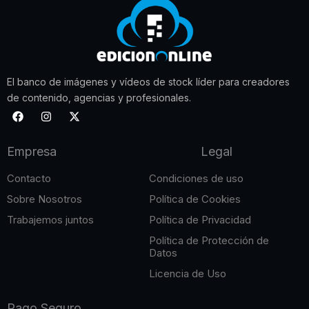
El banco de imágenes y vídeos de stock líder para creadores
de contenido, agencias y profesionales.
F
I
X
a
n
-
c
s
t
e
t
w
Empresa
Legal
b
a
i
o
g
t
o
r
t
Contacto
Condiciones de uso
k
a
e
m
r
Sobre Nosotros
Política de Cookies
Trabajemos juntos
Política de Privacidad
Política de Protección de
Datos
Licencia de Uso
Pago Seguro