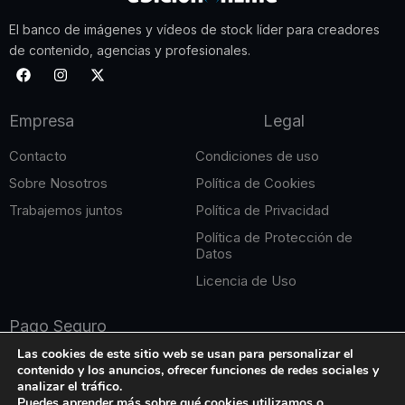
El banco de imágenes y vídeos de stock líder para creadores
de contenido, agencias y profesionales.
F
I
X
a
n
-
c
s
t
e
t
w
Empresa
Legal
b
a
i
o
g
t
o
r
t
Contacto
Condiciones de uso
k
a
e
m
r
Sobre Nosotros
Política de Cookies
Trabajemos juntos
Política de Privacidad
Política de Protección de
Datos
Licencia de Uso
Pago Seguro
Las cookies de este sitio web se usan para personalizar el
contenido y los anuncios, ofrecer funciones de redes sociales y
analizar el tráfico.
Puedes aprender más sobre qué cookies utilizamos o