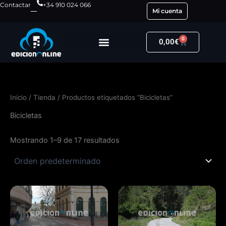
Ir
Contactar
+34 910 024 066
Mi cuenta
al
contenido
0
Carrito
0,00
€
Inicio
/
Tienda
/ Productos etiquetados “Bicicletas”
Bicicletas
Mostrando 1–9 de 17 resultados