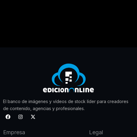
El banco de imágenes y vídeos de stock líder para creadores
de contenido, agencias y profesionales.
F
I
X
a
n
-
c
s
t
e
t
w
Empresa
Legal
b
a
i