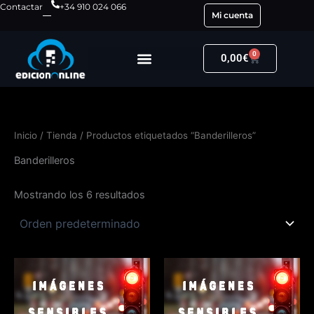
Ir
Contactar
+34 910 024 066
Mi cuenta
al
contenido
0
Carrito
0,00
€
Inicio
/
Tienda
/ Productos etiquetados “Banderilleros”
Banderilleros
Mostrando los 6 resultados