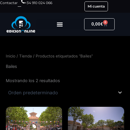
Ir
Contactar
+34 910 024 066
Mi cuenta
al
contenido
0
Carrito
0,00
€
Inicio
/
Tienda
/ Productos etiquetados “Bailes”
Bailes
Mostrando los 2 resultados