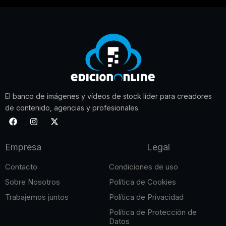
El banco de imágenes y vídeos de stock líder para creadores
de contenido, agencias y profesionales.
F
I
X
a
n
-
c
s
t
e
t
w
Empresa
Legal
b
a
i
o
g
t
o
r
t
Contacto
Condiciones de uso
k
a
e
m
r
Sobre Nosotros
Política de Cookies
Trabajemos juntos
Política de Privacidad
Política de Protección de
Datos