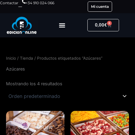
Ir
Contactar
+34 910 024 066
Mi cuenta
al
contenido
0
Carrito
0,00
€
Inicio
/
Tienda
/ Productos etiquetados “Azúcares”
Azúcares
Mostrando los 4 resultados