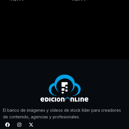
El banco de imágenes y vídeos de stock líder para creadores
de contenido, agencias y profesionales.
F
I
X
a
n
-