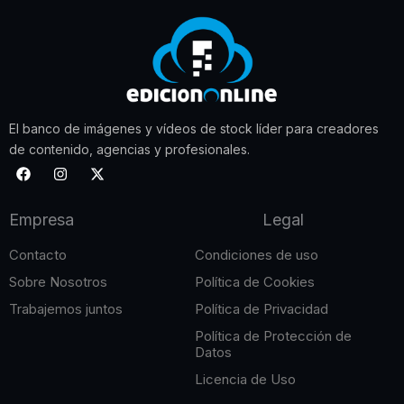
El banco de imágenes y vídeos de stock líder para creadores
de contenido, agencias y profesionales.
F
I
X
a
n
-
c
s
t
e
t
w
Empresa
Legal
b
a
i
o
g
t
o
r
t
Contacto
Condiciones de uso
k
a
e
m
r
Sobre Nosotros
Política de Cookies
Trabajemos juntos
Política de Privacidad
Política de Protección de
Datos
Licencia de Uso