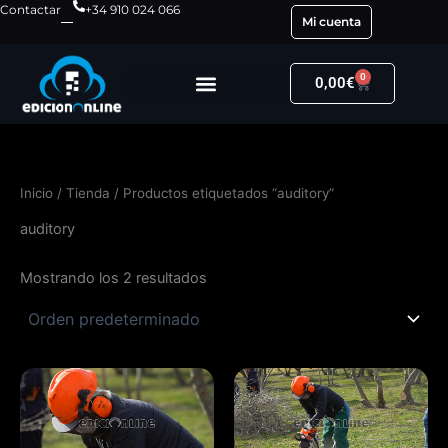
Ir
Contactar
+34 910 024 066
Mi cuenta
al
contenido
0
Carrito
0,00
€
Inicio
/
Tienda
/ Productos etiquetados “auditory”
auditory
Mostrando los 2 resultados