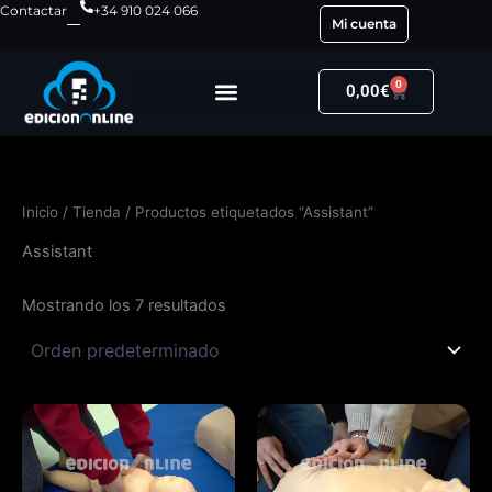
Ir
Contactar
+34 910 024 066
Mi cuenta
al
contenido
0
Carrito
0,00
€
Inicio
/
Tienda
/ Productos etiquetados “Assistant”
Assistant
Mostrando los 7 resultados