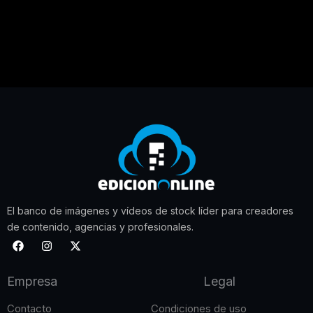
El banco de imágenes y vídeos de stock líder para creadores
de contenido, agencias y profesionales.
F
I
X
a
n
-
c
s
t
e
t
w
Empresa
Legal
b
a
i
o
g
t
o
r
t
Contacto
Condiciones de uso