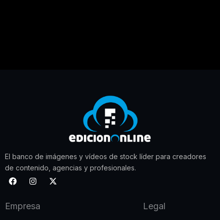
El banco de imágenes y vídeos de stock líder para creadores
de contenido, agencias y profesionales.
F
I
X
a
n
-
c
s
t
e
t
w
Empresa
Legal
b
a
i
o
g
t