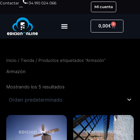
Ir
Contactar
+34 910 024 066
Mi cuenta
al
contenido
0
Carrito
0,00
€
Inicio
/
Tienda
/ Productos etiquetados “Armazón”
Armazón
Mostrando los 5 resultados