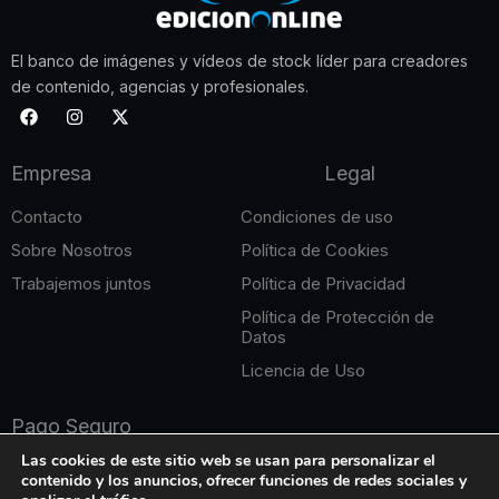
El banco de imágenes y vídeos de stock líder para creadores
de contenido, agencias y profesionales.
F
I
X
a
n
-
c
s
t
e
t
w
Empresa
Legal
b
a
i
o
g
t
o
r
t
Contacto
Condiciones de uso
k
a
e
m
r
Sobre Nosotros
Política de Cookies
Trabajemos juntos
Política de Privacidad
Política de Protección de
Datos
Licencia de Uso
Pago Seguro
Las cookies de este sitio web se usan para personalizar el
contenido y los anuncios, ofrecer funciones de redes sociales y