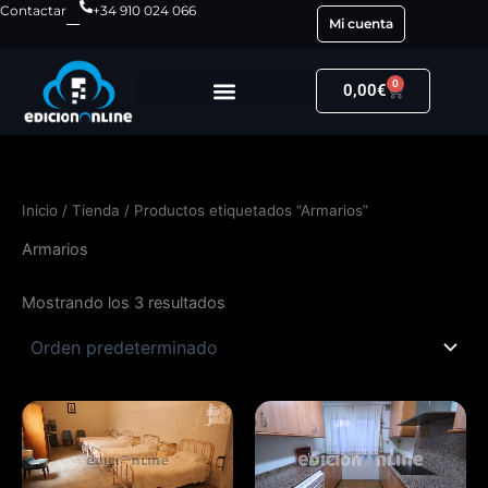
Ir
Contactar
+34 910 024 066
Mi cuenta
al
contenido
0
Carrito
0,00
€
Inicio
/
Tienda
/ Productos etiquetados “Armarios”
Armarios
Mostrando los 3 resultados