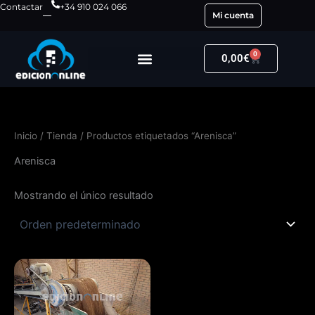
Ir
Contactar
+34 910 024 066
Mi cuenta
al
contenido
0
Carrito
0,00
€
Inicio
/
Tienda
/ Productos etiquetados “Arenisca”
Arenisca
Mostrando el único resultado