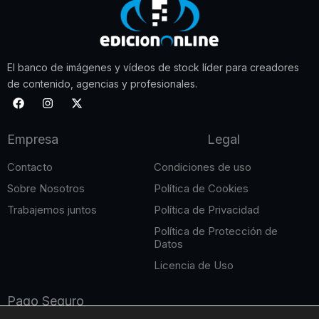
El banco de imágenes y vídeos de stock líder para creadores
de contenido, agencias y profesionales.
F
I
X
a
n
-
c
s
t
e
t
w
Empresa
Legal
b
a
i
o
g
t
o
r
t
Contacto
Condiciones de uso
k
a
e
m
r
Sobre Nosotros
Política de Cookies
Trabajemos juntos
Política de Privacidad
Política de Protección de
Datos
Licencia de Uso
Pago Seguro