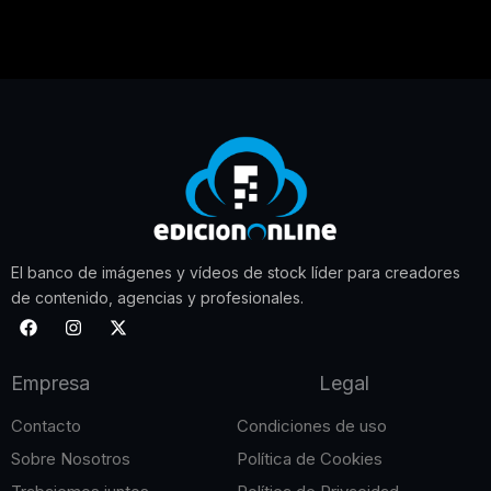
El banco de imágenes y vídeos de stock líder para creadores
de contenido, agencias y profesionales.
F
I
X
a
n
-
c
s
t
e
t
w
Empresa
Legal
b
a
i
o
g
t
o
r
t
Contacto
Condiciones de uso
k
a
e
m
r
Sobre Nosotros
Política de Cookies