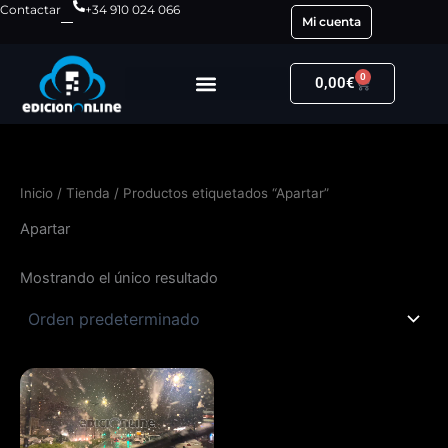
Ir
Contactar
+34 910 024 066
Mi cuenta
al
contenido
0
Carrito
0,00
€
Inicio
/
Tienda
/ Productos etiquetados “Apartar”
Apartar
Mostrando el único resultado