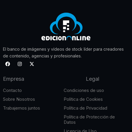
El banco de imágenes y vídeos de stock líder para creadores
de contenido, agencias y profesionales.
F
I
X
a
n
-
c
s
t
e
t
w
Empresa
Legal
b
a
i
o
g
t
o
r
t
Contacto
Condiciones de uso
k
a
e
m
r
Sobre Nosotros
Política de Cookies
Trabajemos juntos
Política de Privacidad
Política de Protección de
Datos
Licencia de Uso