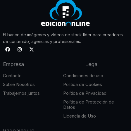
El banco de imágenes y vídeos de stock líder para creadores
de contenido, agencias y profesionales.
F
I
X
a
n
-
c
s
t
e
t
w
Empresa
Legal
b
a
i
o
g
t
o
r
t
Contacto
Condiciones de uso
k
a
e
m
r
Sobre Nosotros
Política de Cookies
Trabajemos juntos
Política de Privacidad
Política de Protección de
Datos
Licencia de Uso
Pago Seguro