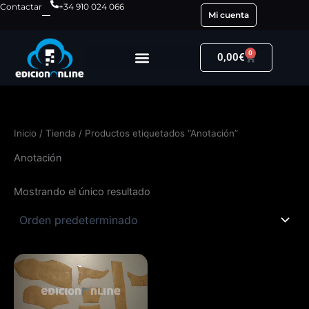
Ir
Contactar
+34 910 024 066
Mi cuenta
al
contenido
0
Carrito
0,00
€
Inicio
/
Tienda
/ Productos etiquetados “Anotación”
Anotación
Mostrando el único resultado