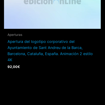
Aperturas
Apertura del logotipo corporativo del
Ayuntamiento de Sant Andreu de la Barca,
Barcelona, Cataluña, España. Animación 2 estilo
4K
92,00
€