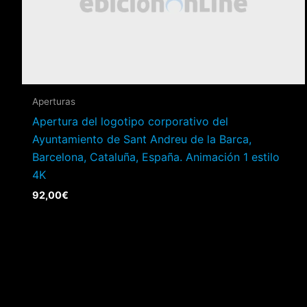
Aperturas
Apertura del logotipo corporativo del
Ayuntamiento de Sant Andreu de la Barca,
Barcelona, Cataluña, España. Animación 1 estilo
4K
92,00
€