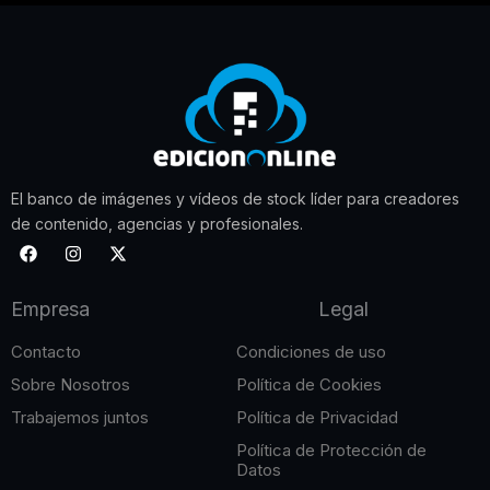
El banco de imágenes y vídeos de stock líder para creadores
de contenido, agencias y profesionales.
F
I
X
a
n
-
c
s
t
e
t
w
Empresa
Legal
b
a
i
o
g
t
o
r
t
Contacto
Condiciones de uso
k
a
e
m
r
Sobre Nosotros
Política de Cookies
Trabajemos juntos
Política de Privacidad
Política de Protección de
Datos