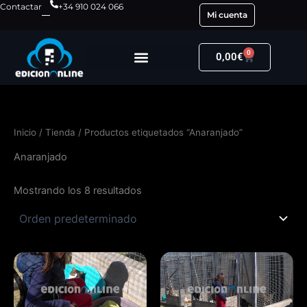
Ir
Contactar
+34 910 024 066
Mi cuenta
al
contenido
0
Carrito
0,00
€
Inicio
/
Tienda
/ Productos etiquetados “Anaranjado”
Anaranjado
Mostrando los 8 resultados