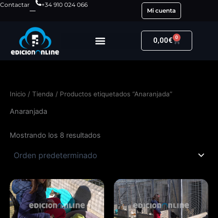
Ir
Contactar
+34 910 024 066
Mi cuenta
al
contenido
0
Carrito
0,00
€
Inicio
/
Tienda
/ Productos etiquetados “Anaranjada”
Anaranjada
Mostrando los 8 resultados