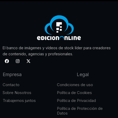
El banco de imágenes y vídeos de stock líder para creadores
de contenido, agencias y profesionales.
F
I
X
a
n
-
c
s
t
e
t
w
Empresa
Legal
b
a
i
o
g
t
o
r
t
Contacto
Condiciones de uso
k
a
e
m
r
Sobre Nosotros
Política de Cookies
Trabajemos juntos
Política de Privacidad
Política de Protección de
Datos